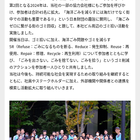
第2回となる2024年は、当社の一部の協力会社様にもご参加を呼びか
け、参加者は合計45名に拡大。「海洋ごみを減らすには海だけでなく街
中での活動も重要である※」という日本財団の趣旨に賛同し、「海ごみ
ゼロに繋がる街のゴミ回収」と題して、本社ビル周辺のゴミ拾い活動を
実施しました。
開催当日は、ゴミ拾いに加え、海洋ごみ問題やゴミを減らす
5R（Refuse：ごみになるものを断る、Reduce：発生抑制、Reuse：再
使用、Repair：修理、Recycle：再生利用）について参加者とともに学
び、「ごみを出さない。ごみを捨てない。ごみを拾う」というゴミ削減
のアクションを参加者一人ひとりと共有しました。
当社は今後も、持続可能な社会を実現するための取り組みを継続すると
ともに、社員やステークホルダーに加え、外部機関や関係者との連携を
模索し活動拡大に取り組んでいきます。