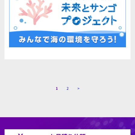
1
2
>