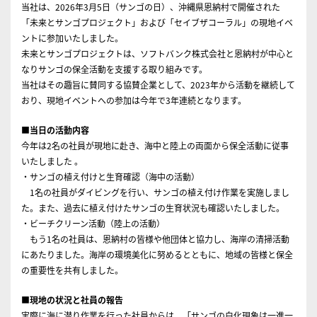
当社は、2026年3月5日（サンゴの日）、沖縄県恩納村で開催された
「未来とサンゴプロジェクト」および「セイブザコーラル」の現地イベ
ントに参加いたしました。
未来とサンゴプロジェクトは、ソフトバンク株式会社と恩納村が中心と
なりサンゴの保全活動を支援する取り組みです。
当社はその趣旨に賛同する協賛企業として、2023年から活動を継続して
おり、現地イベントへの参加は今年で3年連続となります。
■当日の活動内容
今年は2名の社員が現地に赴き、海中と陸上の両面から保全活動に従事
いたしました 。
・サンゴの植え付けと生育確認（海中の活動）
1名の社員がダイビングを行い、サンゴの植え付け作業を実施しまし
た。また、過去に植え付けたサンゴの生育状況も確認いたしました。
・ビーチクリーン活動（陸上の活動）
もう1名の社員は、恩納村の皆様や他団体と協力し、海岸の清掃活動
にあたりました。海岸の環境美化に努めるとともに、地域の皆様と保全
の重要性を共有しました。
■現地の状況と社員の報告
実際に海に潜り作業を行った社員からは、「サンゴの白化現象は一進一