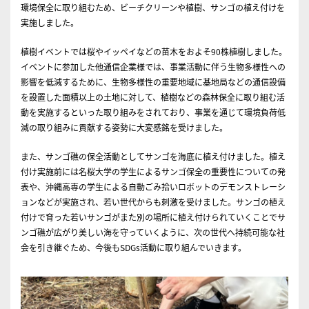
環境保全に取り組むため、ビーチクリーンや植樹、サンゴの植え付けを
実施しました。
植樹イベントでは桜やイッペイなどの苗木をおよそ90株植樹しました。
イベントに参加した他通信企業様では、事業活動に伴う生物多様性への
影響を低減するために、生物多様性の重要地域に基地局などの通信設備
を設置した面積以上の土地に対して、植樹などの森林保全に取り組む活
動を実施するといった取り組みをされており、事業を通じて環境負荷低
減の取り組みに貢献する姿勢に大変感銘を受けました。
また、サンゴ礁の保全活動としてサンゴを海底に植え付けました。植え
付け実施前には名桜大学の学生によるサンゴ保全の重要性についての発
表や、沖縄高専の学生による自動ごみ拾いロボットのデモンストレーシ
ョンなどが実施され、若い世代からも刺激を受けました。サンゴの植え
付けで育った若いサンゴがまた別の場所に植え付けられていくことでサ
ンゴ礁が広がり美しい海を守っていくように、次の世代へ持続可能な社
会を引き継ぐため、今後もSDGs活動に取り組んでいきます。