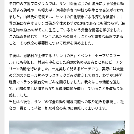
午前中の学習プログラムでは、サンゴ保全協会の山城氏による保全活動
に関する講義や、名桜大学・沖縄高等専門学校の学生との交流が行われ
ました。山城氏の講義では、サンゴの白化現象による深刻な被害や、世
界の海に存在するサンゴ礁が全体のわずか0.2%であるにも関わらず、海
洋生物の約25%がそこに生息しているという貴重な情報を学びました。
この講義を通じて、サンゴが私たちの暮らしにとって重要な基盤である
こと、その保全の重要性について理解を深めました。
午後は、恩納村が主催する「サンゴの日」イベント「セーブザコラー
ル」にも参加し、村民を中心とした約300名の参加者とともにビーチク
リーン活動を行いました。一見美しく見えるビーチでも、実際には大量
の発泡スチロール片やプラスチックごみが散乱しており、わずか1時間
程度でトラック数台分のごみを回収しました。我々はこの活動を通じ
て、沖縄の美しい海でも深刻な環境問題が進行していることを改めて実
感しました。
当社は今後も、サンゴの保全活動や環境問題への取り組みを継続し、社
会の一員として持続可能な社会の実現に貢献してまいります。