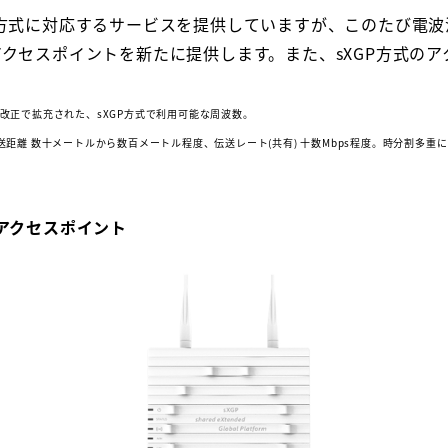
GP方式に対応するサービスを提供していますが、このたび電
アクセスポイントを新たに提供します。また、sXGP方式の
の改正で拡充された、sXGP方式で利用可能な周波数。
latform):伝送距離 数十メートルから数百メートル程度、伝送レート(共有) 十数Mbps程度。時分割多重に
たアクセスポイント