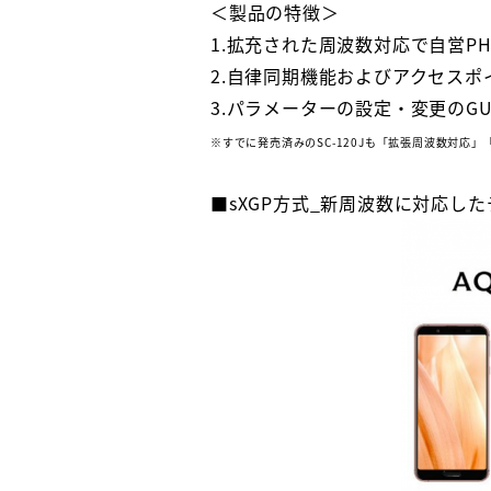
＜製品の特徴＞
1.拡充された周波数対応で自営P
2.自律同期機能およびアクセス
3.パラメーターの設定・変更のGUI(Gr
※すでに発売済みのSC-120Jも「拡張周波数対応
■sXGP方式_新周波数に対応し