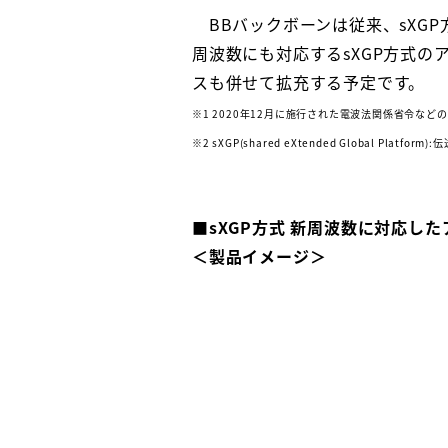
BBバックボーンは従来、sX
周波数にも対応するsXGP方式の
スも併せて拡充する予定です。
※1 2020年12月に施行された電波法関係省令など
※2 sXGP(shared eXtended Global P
■sXGP方式 新周波数に対応し
＜製品イメージ＞