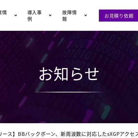
業情
導入事
故障情
お見積り依頼
例
報
お知らせ
リース】BBバックボーン、新周波数に対応したsXGPアクセ