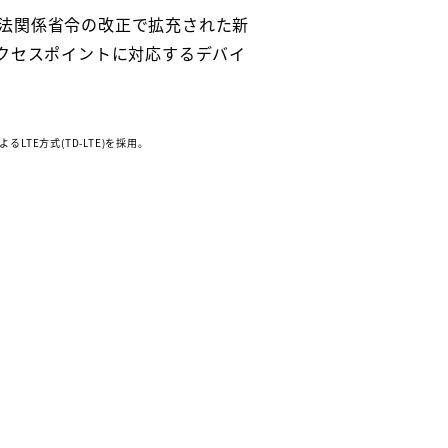
波法関係省令の改正で拡充された新
アクセスポイントに対応するデバイ
よるLTE方式(TD-LTE)を採用。