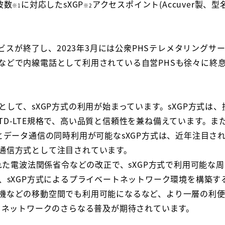
波数
に対応したsXGP
アクセスポイント(Accuver製、型名:
※1
※2
サービスが終了し、2023年3月には公衆PHSテレメタリング
などで内線電話として利用されている自営PHSも徐々に終
して、sXGP方式の利用が始まっています。sXGP方式は、携
TD-LTE規格で、高い品質と信頼性を兼ね備えています。
とデータ通信の同時利用が可能なsXGP方式は、近年注目さ
通信方式として注目されています。
された電波法関係省令などの改正で、sXGP方式で利用可能な
く、sXGP方式によるプライベートネットワーク環境を構築
機などの移動空間でも利用可能になるなど、より一層の利
ートネットワークのさらなる普及が期待されています。