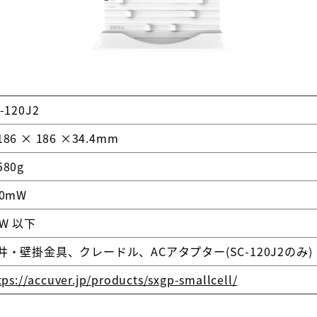
-120J2
86 × 186 ×34.4mm
580g
00mW
0W 以下
井・壁掛金具、クレードル、ACアタプター(SC-120J2のみ)
tps://accuver.jp/products/sxgp-smallcell/