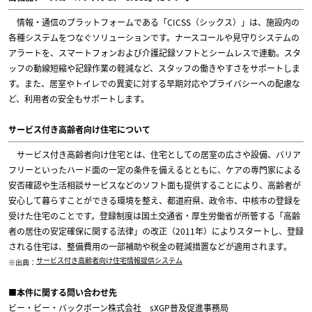
情報・通信のプラットフォームである「CICSS（シックス）」は、施設内の
各種システムをつなぐソリューションです。ナースコールや見守りシステムの
アラートを、スマートフォンおよび介護記録ソフトとシームレスで連動。スタ
ッフの動線短縮や記録作業の軽減など、スタッフの働きやすさをサポートしま
す。また、居室やトイレでの異変に対する早期対応やプライバシーへの配慮な
ど、利用者の安全もサポートします。
サービス付き高齢者向け住宅について
サービス付き高齢者向け住宅とは、住宅としての居室の広さや設備、バリア
フリーといったハード面の一定の条件を備えるとともに、ケアの専門家による
安否確認や生活相談サービスなどのソフト面も提供することにより、高齢者が
安心して暮らすことができる環境を整え、都道府県、政令市、中核市の登録を
受けた住宅のことです。登録制度は国土交通省・厚生労働省が所管する「高齢
者の居住の安定確保に関する法律」の改正（2011年）によりスタートし、登録
される住宅は、整備費用の一部補助や税金の軽減措置などが適用されます。
サービス付き高齢者向け住宅情報提供システム
※出典：
■本件に関する問い合わせ先
ビー・ビー・バックボーン株式会社 sXGP普及促進事務局