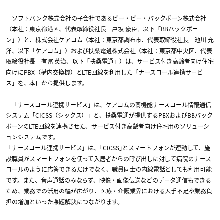
ソフトバンク株式会社の子会社であるビー・ビー・バックボーン株式会社
（本社：東京都港区、代表取締役社長 戸坂 豪臣、以下「BBバックボー
ン」）と、株式会社ケアコム（本社：東京都調布市、代表取締役社長 池川 充
洋、以下「ケアコム」）および扶桑電通株式会社（本社：東京都中央区、代表
取締役社長 有冨 英治、以下「扶桑電通」）は、サービス付き高齢者向け住宅
向けにPBX（構内交換機）とLTE回線を利用した「ナースコール連携サービ
ス」を、本日から提供します。
「ナースコール連携サービス」は、ケアコムの高機能ナースコール情報通信
システム「CICSS（シックス）」と、扶桑電通が提供するPBXおよびBBバック
ボーンのLTE回線を連携させた、サービス付き高齢者向け住宅用のソリューシ
ョンシステムです。
「ナースコール連携サービス」は、｢CICSS｣とスマートフォンが連動して、施
設職員がスマートフォンを使って入居者からの呼び出しに対して病院のナース
コールのように応答できるだけでなく、職員同士の内線電話としても利用可能
です。また、音声通話のみならず、映像・画像伝送などのデータ通信もできる
ため、業務での活用の幅が広がり、医療・介護業界における人手不足や業務負
担の増加といった課題解決につながります。