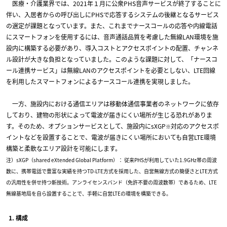
医療・介護業界では、2021年１月に公衆PHS音声サービスが終了することに
伴い、入居者からの呼び出しにPHSで応答するシステムの後継となるサービス
の選定が課題となっています。また、これまでナースコールの応答や内線電話
にスマートフォンを使用するには、音声通話品質を考慮した無線LAN環境を施
設内に構築する必要があり、導入コストとアクセスポイントの配置、チャンネ
ル設計が大きな負担となっていました。このような課題に対して、「ナースコ
ール連携サービス」は無線LANのアクセスポイントを必要としない、LTE回線
を利用したスマートフォンによるナースコール連携を実現しました。
一方、施設内における通信エリアは移動体通信事業者のネットワークに依存
しており、建物の形状によって電波が届きにくい場所が生じる恐れがありま
す。そのため、オプションサービスとして、施設内にsXGP
対応のアクセスポ
※
イントなどを設置することで、電波が届きにくい場所においても自営LTE環境
構築と柔軟なエリア設計を可能にします。
注）sXGP（shared eXtended Global Platform）： 従来PHSが利用していた1.9GHz帯の周波
数に、携帯電話で豊富な実績を持つTD-LTE方式を採用した、自営無線方式の簡便さとLTE方式
の汎用性を併せ持つ新技術。アンライセンスバンド（免許不要の周波数帯）であるため、LTE
無線基地局を自ら設置することで、手軽に自営LTEの環境を構築できる。
1. 構成